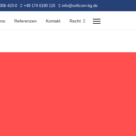
306 423-0
+49 174 6190 115
info@softcom-bg.de
uns
Referenzen
Kontakt
Recht