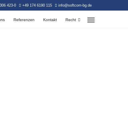
306 423-0
+49 174 6190 115
info@softcom-bg.de
uns
Referenzen
Kontakt
Recht